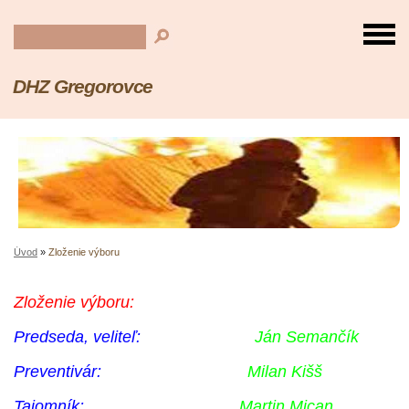
DHZ Gregorovce
Úvod
»
Zloženie výboru
Zloženie výboru:
Predseda, veliteľ:
Ján Semančík
Preventivár:
Milan Kišš
Tajomník:
Martin Mican