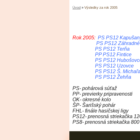
Úvod
»
Výsledky za rok 2005
Rok 2005:
PS PS1
PS PS12 Z
PS PS12 
PP PS12 
PS PS12 H
PS PS12 
PS PS12 Š. 
PS PS12 
PS- pohárová súťaž
PP- previerky pripravenosti
OK- okresné kolo
ŠP- Šarišský pohár
FHL- finále hasičskej ligy
PS12- prenosná striekačka 1
PS8- prenosná striekačka 80