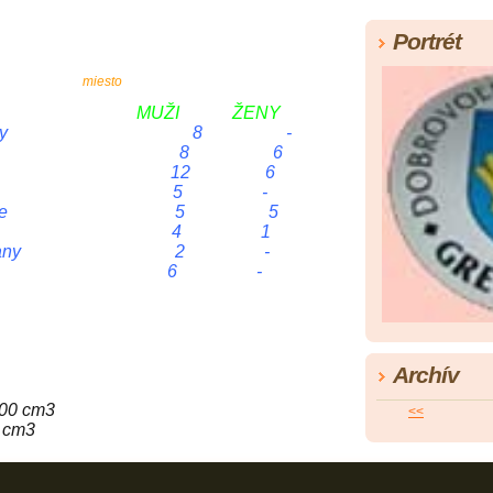
Portrét
miesto
MUŽI ŽENY
2 Kapušany 8 -
áhradné 8 6
Terňa 12 6
Fintice 5 -
ubošovce 5 5
Uzovce 4 1
Michaľany 2 -
Žehňa 6 -
Archív
200 cm3
<<
0 cm3