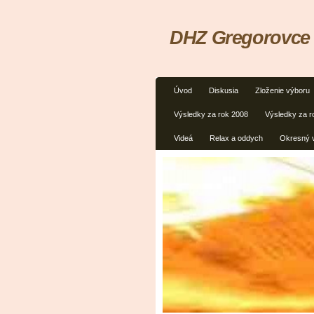
DHZ Gregorovce
Úvod
Diskusia
Zloženie výboru
Výsledky za rok 2008
Výsledky za r
Videá
Relax a oddych
Okresný 