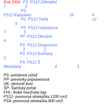
Rok 2006:
PS PS12 Záhradné
7 3
PS
PS12 Kapušany 10 4
PS PS12 Terňa 12
5
PS PS12 Hubošovce
7 5
PP PS12 Okružná
4 -
PS PS12 Gregorovce
3 1
PS PS12 Ražňany
5 -
PS PS12 Š.
Michaľany 4 3
PS- pohárová súťaž
PP- previerky pripravenosti
OK- okresné kolo
ŠP- Šarišský pohár
FHL- finále hasičskej ligy
PS12- prenosná striekačka 1200 cm3
PS8- prenosná striekačka 800 cm3